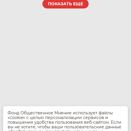
ПОКАЗАТЬ ЕЩЕ
Фонд Общественное Мнение использует файлы
«cookie» с целью персонализации сервисов и
© 2026 Фонд Общественное Мнение
повышения удобства пользования веб-сайтом. Если
При использовании материалов и данных проекта
вы не хотите, чтобы ваши пользовательские данные
Музей ПандемиС ссылка на источник
pandemis.fom.ru