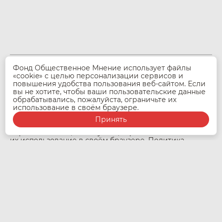
Фонд Общественное Мнение использует файлы
© 2026 Фонд Общественное Мнение
«cookie» с целью персонализации сервисов и
При использовании материалов и данных проекта
повышения удобства пользования веб-сайтом. Если
Музей ПандемиС ссылка на источник
pandemis.fom.ru
вы не хотите, чтобы ваши пользовательские данные
обязательна.
обрабатывались, пожалуйста, ограничьте их
Фонд Общественное Мнение использует файлы
использование в своём браузере.
«cookie» с целью персонализации сервисов
и повышения удобства пользования веб-сайтом. Если
Принять
вы не хотите, чтобы ваши пользовательские данные
обрабатывались, пожалуйста, ограничьте
их использование в своём браузере.
Политика
обработки персональных данных
/
Политика
конфиденциальности
/
Пользовательское
соглашение
/
Экскурсии
Эпидемии
Выставки
Бизнес
Коллекции
Друзья