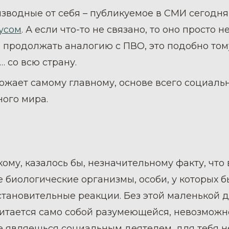
изводные от себя – публикуемое в СМИ сегодня
русом
. А если что-то не связано, то оно просто 
и продолжать аналогию с ПВО, это подобно тому
 со всю страну.
рожает самому главному, основе всего социаль
ого мира.
кому, казалось бы, незначительному факту, что
биологические организмы, особи, у которых бь
становительные реакции. Без этой маленькой д
итается само собой разумеющейся, невозможно 
е являешься социальным деятелем, для тебя н