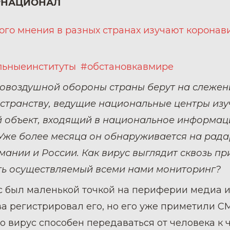
РНАЦИОНАЛ
го мнения в разных странах изучают коронави
льныеинституты
#обстановкавмире
вовоздушной обороны страны берут на слеже
остранству, ведущие национальные центры из
 объект, входящий в национальное информац
 Уже более месяца он обнаруживается на рада
ании и России. Как вирус выглядит сквозь п
ть осуществляемый всеми нами мониторинг?
с был маленькой точкой на периферии медиа и
 регистрировал его, но его уже приметили СМ
то вирус способен передаваться от человека к