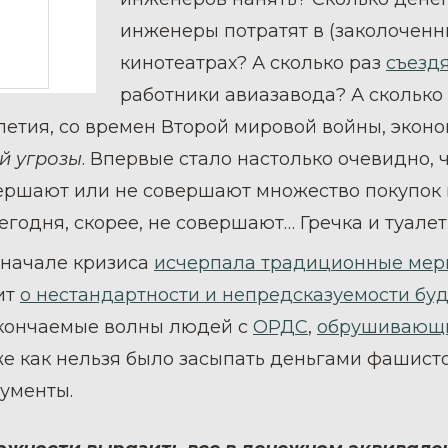
инженеры потратят в (заколоченн
кинотеатрах? А сколько раз
съездя
работники авиазавода? А сколько
летия, со времен Второй мировой войны, эконо
й угрозы
. Впервые стало настолько очевидно, ч
ершают или не совершают множество покупок н
годня, скорее, не совершают… Гречка и туалетн
 начале кризиса
исчерпала традиционные меры
ит
о нестандартности и непредсказуемости бу
скончаемые волны людей с
ОРДС
,
обрушивающи
 же как нельзя было засыпать деньгами фашисто
ументы.