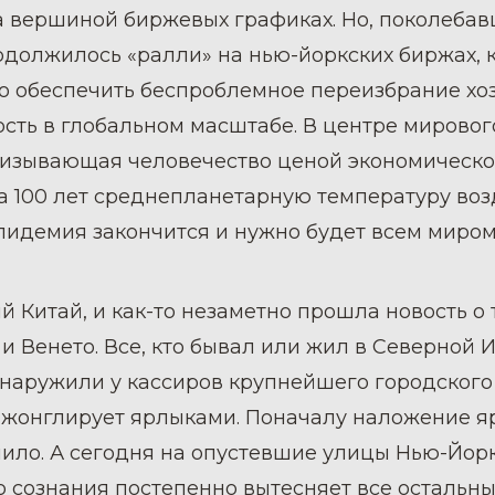
а вершиной биржевых графиках. Но, поколебав
одолжилось «ралли» на нью-йоркских биржах, к
о обеспечить беспроблемное переизбрание хозя
сть в глобальном масштабе. В центре мировог
ризывающая человечество ценой экономическ
а 100 лет среднепланетарную температуру воз
 эпидемия закончится и нужно будет всем мир
й Китай, и как-то незаметно прошла новость о
Венето. Все, кто бывал или жил в Северной Ита
бнаружили у кассиров крупнейшего городского
 жонглирует ярлыками. Поначалу наложение я
лило. А сегодня на опустевшие улицы Нью-Йор
о сознания постепенно вытесняет все остальн