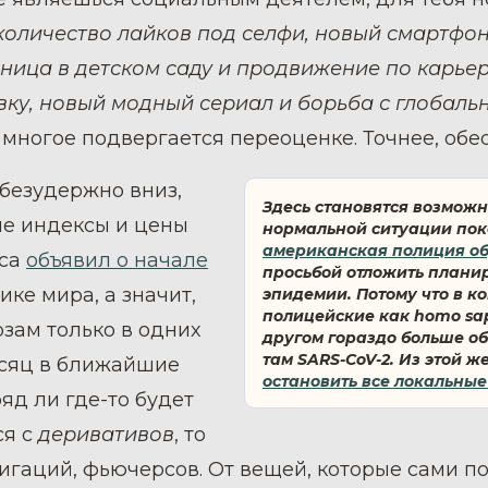
количество лайков под селфи, новый смартфон
ница в детском саду и продвижение по карьер
ку, новый модный сериал и борьба с глобал
, многое подвергается переоценке. Точнее, об
 безудержно вниз,
Здесь становятся возмож
ые индексы и цены
нормальной ситуации пок
американская полиция об
ica
объявил о начале
просьбой отложить плани
ке мира, а значит,
эпидемии. Потому что в к
полицейские как homo sap
озам только в одних
другом гораздо больше об
там SARS-CoV-2.
Из этой ж
есяц в ближайшие
остановить все локальны
ряд ли где-то будет
ся с
деривативов
, то
лигаций, фьючерсов. От вещей, которые сами 