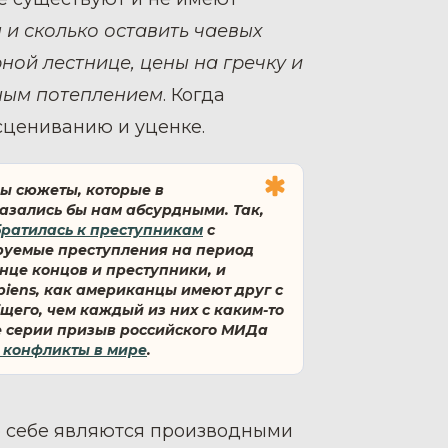
 и сколько оставить чаевых
ной лестнице, цены на гречку и
ьным потеплением
. Когда
есцениванию и уценке.
ны сюжеты, которые в
азались бы нам абсурдными. Так,
ратилась к преступникам
с
руемые преступления на период
онце концов и преступники, и
iens, как американцы имеют друг с
щего, чем каждый из них с каким-то
е серии призыв российского МИДа
е конфликты в мире
.
по себе являются производными