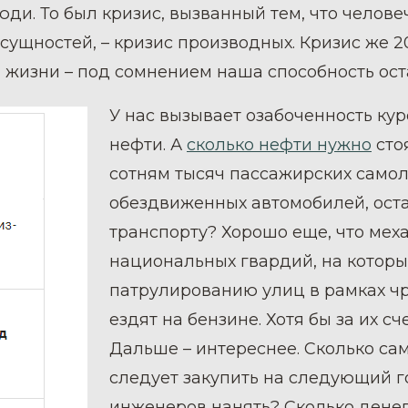
ди. То был кризис, вызванный тем, что челове
ущностей, – кризис производных. Кризис же 2
жизни – под сомнением наша способность оста
У нас вызывает озабоченность кур
нефти. А
сколько нефти нужно
сто
сотням тысяч пассажирских самол
обездвиженных автомобилей, ос
транспорту? Хорошо еще, что ме
национальных гвардий, на которы
патрулированию улиц в рамках ч
ездят на бензине. Хотя бы за их сч
Дальше – интереснее. Сколько с
следует закупить на следующий г
инженеров нанять? Сколько денег