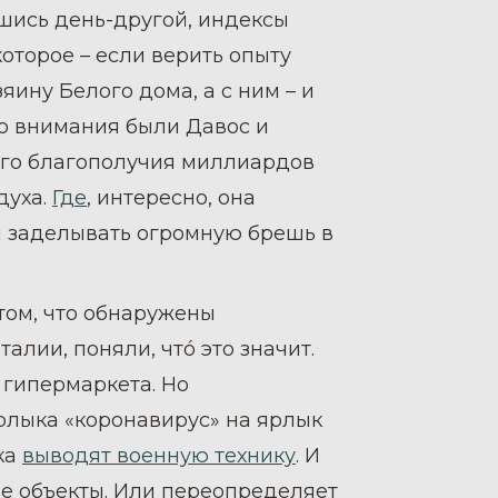
шись день-другой, индексы
оторое – если верить опыту
ину Белого дома, а с ним – и
о внимания были Давос и
ого благополучия миллиардов
духа.
Где
, интересно, она
ом заделывать огромную брешь в
 том, что обнаружены
лии, поняли, чтó это значит.
 гипермаркета. Но
рлыка «коронавирус» на ярлык
ка
выводят военную технику
. И
ые объекты. Или переопределяет