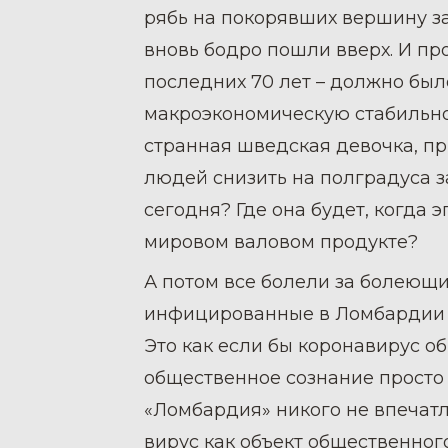
рябь на покорявших вершину з
вновь бодро пошли вверх. И пр
последних 70 лет – должно был
макроэкономическую стабильно
странная шведская девочка, п
людей снизить на полградуса з
сегодня? Где она будет, когда
мировом валовом продукте?
А потом все болели за болеющи
инфицированные в Ломбардии и 
Это как если бы коронавирус о
общественное сознание просто
«Ломбардия» никого не впечат
вирус как объект общественног