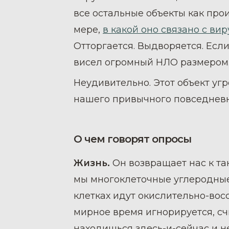
все остальные объекты как про
мере,
в какой оно связано с ви
Отторгается. Выдворяется. Есл
висел огромный НЛО размером…
Неудивительно. Этот объект уг
нашего привычного повседневн
О чем говорят опросы
Жизнь.
Он возвращает нас к та
мы многоклеточные углеродные 
клетках идут окислительно-вос
мирное время игнорируется, сч
находишься здесь-и-сейчас и н