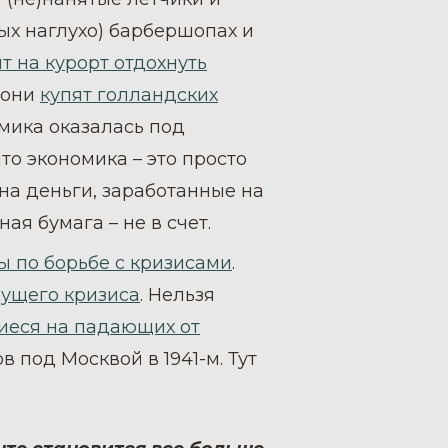
ых наглухо) барбершопах и
т на курорт отдохнуть
 они
купят голландских
мика оказалась под
то экономика – это просто
а деньги, заработанные на
ая бумага – не в счет.
 по борьбе с кризисами
.
дущего кризиса
. Нельзя
еся на падающих от
в под Москвой в 1941-м. Тут