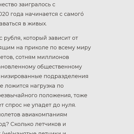
чество заигралось с
020 года начинается с самогó
ваться в живых.
с рубля, который зависит от
ящим на приколе по всему миру
етов, сотням миллионов
тановленному общественному
ханизированные подразделения
е ложится нагрузка по
резвычайного положения, тоже
ет спрос не упадет до нуля.
амолетов авиакомпаниям
од? Сколько летчиков и
 (не)нанятые летчики и